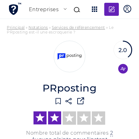
Ajouter
Entreprises
Principal
»
Notations
»
Services de référencement
»
Le
PRposting est-il une escroquerie ?
2.0
PRposting
Nombre total de commentaires
2