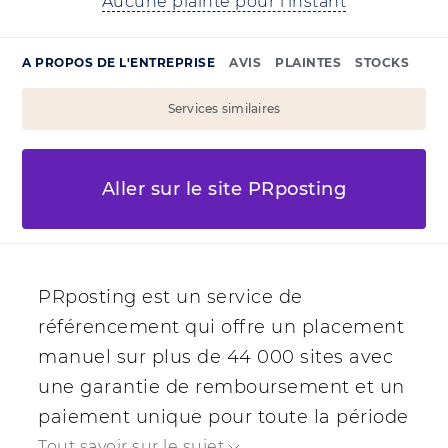
Aucune plainte pour l'instant
A PROPOS DE L'ENTREPRISE
AVIS
PLAINTES
STOCKS
Services similaires
Aller sur le site PRposting
PRposting est un service de
référencement qui offre un placement
manuel sur plus de 44 000 sites avec
une garantie de remboursement et un
paiement unique pour toute la période
de placement.
Tout savoir sur le sujet