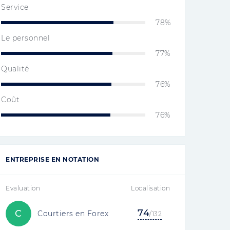
Service
78%
Le personnel
77%
Qualité
76%
Coût
76%
ENTREPRISE EN NOTATION
Evaluation
Localisation
74
C
Courtiers en Forex
/132