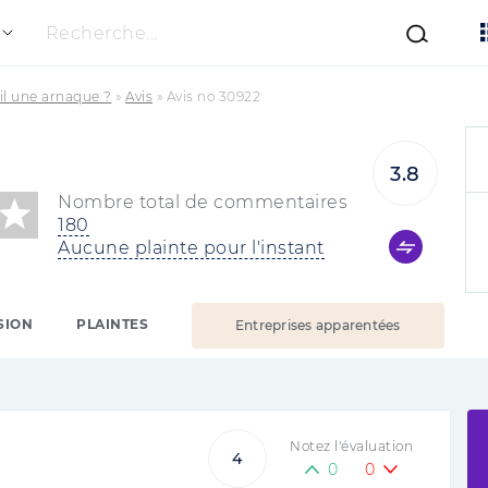
Recherche...
-il une arnaque ?
»
Avis
»
Avis no 30922
3.8
Nombre total de commentaires
180
Aucune plainte pour l'instant
SION
PLAINTES
Entreprises apparentées
Notez l'évaluation
4
0
0