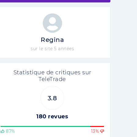
Regina
sur le site 5 années
Statistique de critiques sur
TeleTrade
3.8
180 revues
87%
13%