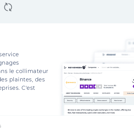
service
ignages
ns le collimateur
es plaintes, des
prises. C'est
s