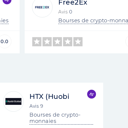
Free2Ex
Avis
0
ies
Bourses de crypto-monna
0.0
HTX (Huobi
Avis
9
Bourses de crypto-
monnaies