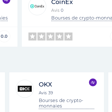
CoinEx
Avis
0
ies
Bourses de crypto-monna
0.0
OKX
Avis
39
Bourses de crypto-
monnaies