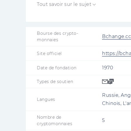
supplémentaire d'attirer des re
Tout savoir sur le sujet
Bourse des crypto-
Bchange.cc
monnaies
https://bch
Site officiel
1970
Date de fondation
Types de soutien
Russie, Angl
Langues
Chinois, L'
Nombre de
5
cryptomonnaies