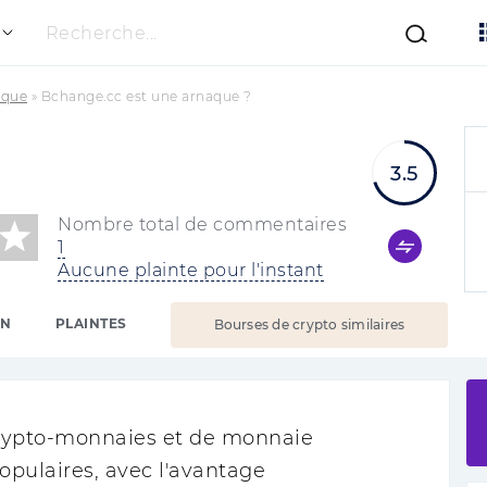
Recherche...
ique
»
Bchange.cc est une arnaque ?
3.5
Nombre total de commentaires
1
Aucune plainte pour l'instant
ON
PLAINTES
Bourses de crypto similaires
crypto-monnaies et de monnaie
opulaires, avec l'avantage