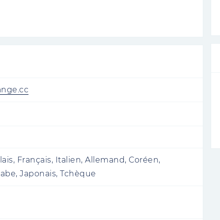
commandations.
ange.cc
ais, Français, Italien, Allemand, Coréen,
arabe, Japonais, Tchèque