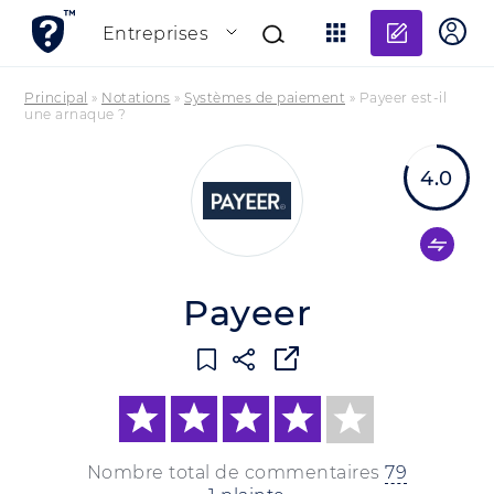
Ajouter
Entreprises
Principal
»
Notations
»
Systèmes de paiement
»
Payeer est-il
une arnaque ?
4.0
Payeer
Nombre total de commentaires
79