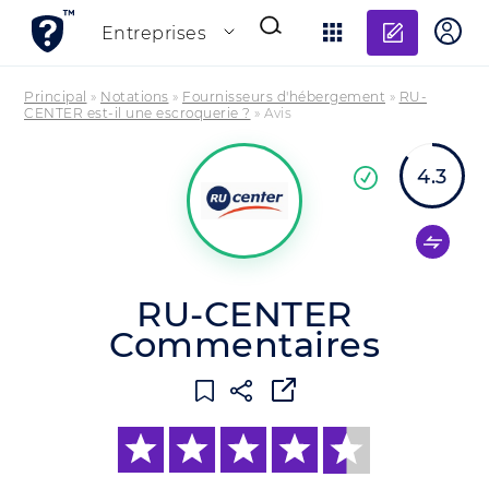
Ajouter
Entreprises
Principal
»
Notations
»
Fournisseurs d'hébergement
»
RU-
CENTER est-il une escroquerie ?
»
Avis
4.3
En
confirmée
RU-CENTER
Commentaires